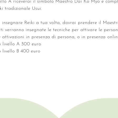
vello A riceverai il simbolo Maestro Dai Ko Myo e comple
iki tradizionale Usui.
 insegnare Reiki a tua volta, dovrai prendere il Maestr
ui ti verranno insegnate le tecniche per attivare le person
e attivazioni in presenza di persona, o in presenza onlin
o livello A 300 euro
 livello B 400 euro