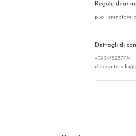
Regole di ann
puoi prenotare q
Dettagli di co
+393478287774
diamantereiki@