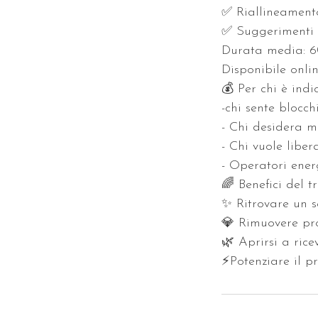
✅ Riallineamento
✅ Suggerimenti pr
Durata media: 6
Disponibile onli
💰 Per chi è indi
-chi sente blocch
- Chi desidera m
- Chi vuole liber
- Operatori energ
🌈 Benefici del 
✨ Ritrovare un s
💎 Rimuovere pro
🌿 Aprirsi a ric
⚡Potenziare il 