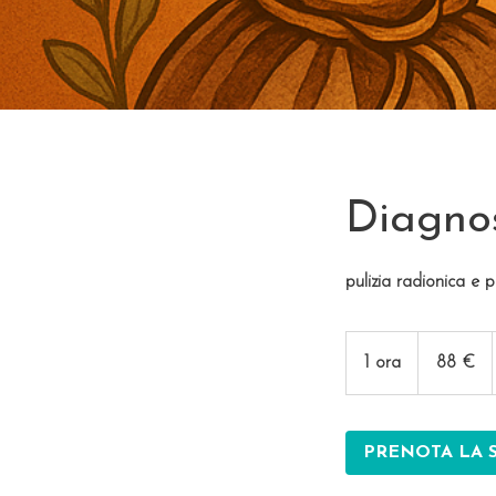
Diagnos
pulizia radionica e
88
euro
1 ora
1
88 €
o
r
PRENOTA LA 