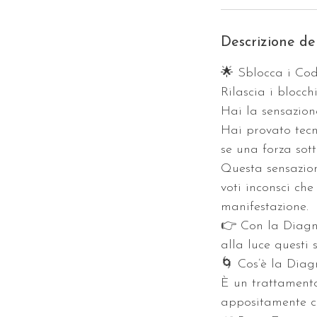
Descrizione del
🌟 Sblocca i Cod
Rilascia i blocch
Hai la sensazion
Hai provato tec
se una forza sott
Questa sensazion
voti inconsci ch
manifestazione.
👉 Con la Diagn
alla luce questi 
🌀 Cos’è la Dia
È un trattamento
appositamente ca