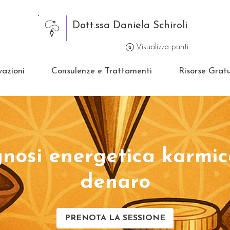
Dott.ssa Daniela Schiroli
Visualizza punti
vazioni
Consulenze e Trattamenti
Risorse Gratu
nosi energetica karmic
denaro
PRENOTA LA SESSIONE