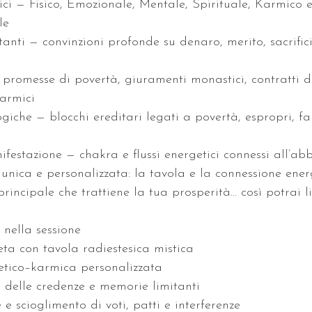
ici — Fisico, Emozionale, Mentale, Spirituale, Karmico 
le
anti — convinzioni profonde su denaro, merito, sacrificio
— promesse di povertà, giuramenti monastici, contratti 
armici
giche — blocchi ereditari legati a povertà, espropri, fa
festazione — chakra e flussi energetici connessi all’a
unica e personalizzata: la tavola e la connessione ener
principale che trattiene la tua prosperità… così potrai 
 nella sessione
ta con tavola radiestesica mistica
etico–karmica personalizzata
e delle credenze e memorie limitanti
e scioglimento di voti, patti e interferenze