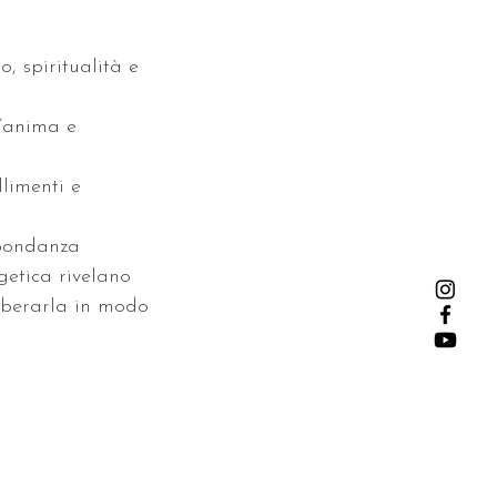
e
, spiritualità e
d’anima e
llimenti e
bbondanza
getica rivelano
liberarla in modo