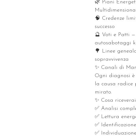
🌿 Piani Energet
Multidimensiona
🧠 Credenze limit
successo
🔮 Voti e Patti 
autosabotaggi k
🌳 Linee genealo
sopravvivenza
✨ Canali di Mani
Ogni diagnosi è 
la causa radice 
mirato.
✨ Cosa riceverai
✅ Analisi comple
✅ Lettura energ
✅ Identificazion
✅ Individuazione 