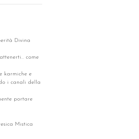
perità Divina
attenerti… come
ie karmiche e
do i canali della
mente portare
tesica Mistica