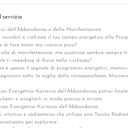
 servizio
ici dell’Abbondanza e della Manifestazione
i invisibili e riallinea il tuo campo energetico alla Pros
e di fare tanto ma ricevere poco?
niche di manifestazione, ma qualcosa sembra sempre tr
ile ti impedisse di fluire nella ricchezza?
e è spesso il segnale di programmi energetici, memor
e agiscono sotto la soglia della consapevolezza, bloccan
osi Energetico–Karmica dell’Abbondanza potrai final
schemi e scioglierli in modo preciso e mirato.
gnosi Energetico–Karmica dell’Abbondanza
 intuitivo e radiestesico che utilizza una Tavola Radies
nalizzata per esplorare: