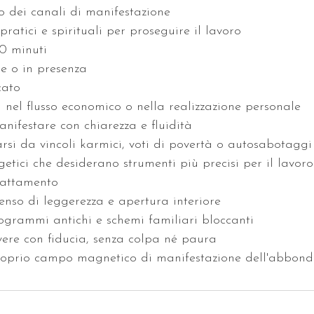
 dei canali di manifestazione
atici e spirituali per proseguire il lavoro
0 minuti
ne o in presenza
cato
i nel flusso economico o nella realizzazione personale
anifestare con chiarezza e fluidità
arsi da vincoli karmici, voti di povertà o autosabotaggi
etici che desiderano strumenti più precisi per il lavoro 
trattamento
enso di leggerezza e apertura interiore
grammi antichi e schemi familiari bloccanti
evere con fiducia, senza colpa né paura
proprio campo magnetico di manifestazione dell'abbon