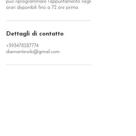
può riprogrammare l'appuntamento negli
orari disponibili fino a 72 ore prima.
Dettagli di contatto
+393478287774
diamantereiki@gmail.com
Rimani aggiornata/o!
Nome
La tua migliore Email