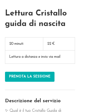
Lettura Cristallo
guida di nascita
22
euro
20 minuti
2
22 €
0
m
Lettura a distanza e invio via mail
i
n
u
t
PRENOTA LA SESSIONE
i
Descrizione del servizio
✨ Qual è il tuo Cristallo Guida di