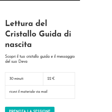
Lettura del
Cristallo Guida di
nascita
Scopri il tuo cristallo guida e il messaggio
del suo Deva
22
euro
30 minuti
3
22 €
0
m
ricevi il materiale via mail
i
n
u
t
PRENOTA LA SESSIONE