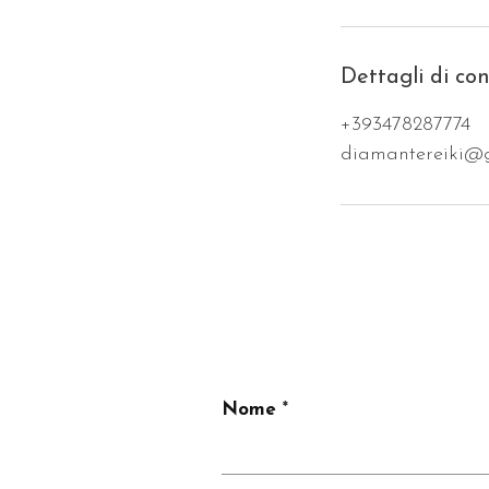
Dettagli di co
+393478287774
diamantereiki@
Nome