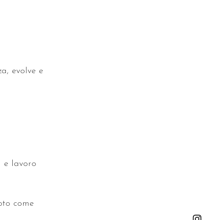
a, evolve e
 e lavoro
foto come