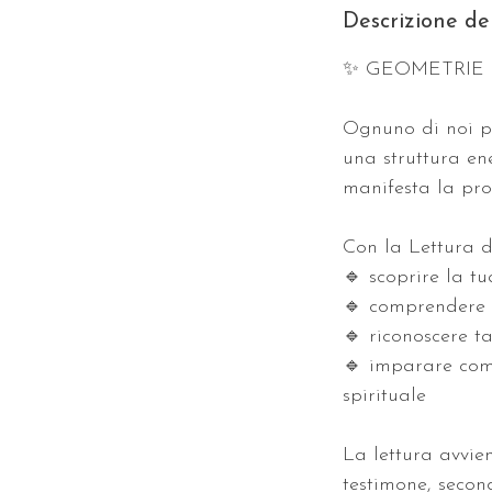
Descrizione del
✨ GEOMETRIE 
Ognuno di noi p
una struttura ene
manifesta la pro
Con la Lettura d
🔹 scoprire la t
🔹 comprendere 
🔹 riconoscere ta
🔹 imparare come
spirituale
La lettura avvie
testimone, second