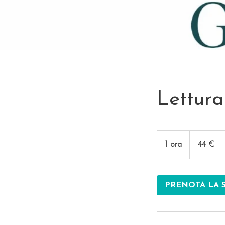
Lettura
44
euro
1 ora
1
44 €
o
r
PRENOTA LA 