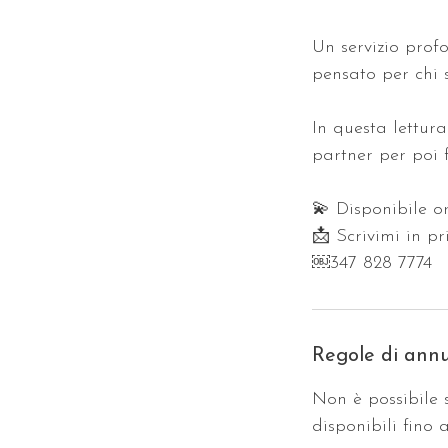
Un servizio prof
pensato per chi s
In questa lettura
partner per poi f
💫 Disponibile o
📩 Scrivimi in pr
￼⁨347 828 7774
Regole di ann
Non è possibile 
disponibili fino 