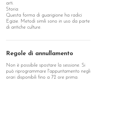
arti.
Storia:
Questa forma di guarigione ha radici
Egizie. Metodi simili sono in uso da parte
di antiche culture.
Regole di annullamento
Non è possibile spostare la sessione. Si
può riprogrammare l'appuntamento negli
orari disponibili fino a 72 ore prima.
Dettagli di contatto
+393478287774
diamantereiki@gmail.com