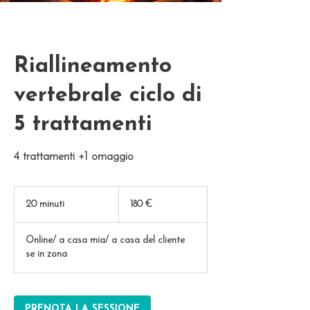
Riallineamento
vertebrale ciclo di
5 trattamenti
4 trattamenti +1 omaggio
180
euro
20 minuti
2
180 €
0
m
Online/ a casa mia/ a casa del cliente
i
se in zona
n
u
t
i
PRENOTA LA SESSIONE