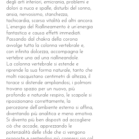
degli arti inferiori, emicrania, problemi e
dolori a nuca e spalle, disturbi del sonno,
ansia, nervosismo, stanchezza,
tachicardia, scarsa vitalità ed altri ancora.
L’energia del Riallineamento è un’energia
fantastica e causa effetti immediati.
Passando dal chakra della corona
avvolge tutta la colonna vertebrale e,
con infinita dolcezza, accompagna le
vertebre una ad una riallineandole.
La colonna vertebrale si estende e
riprende la sua forma naturale, tanto che
molti riacquistano centimetri di altezza, il
torace si distende ampliandosi, i polmoni
trovano spazio per un nuovo, più
profondo e naturale respiro, le scapole si
riposizionano correttamente, la
percezione dell’ambiente esterno si affina,
diventando più analitica e meno emotiva.
Si diventa più ben disposti ad accogliere
ciò che accade, apprezzando le
potenzialità delle sfide che ci vengono
proposte e sentendosi più connessi sia col