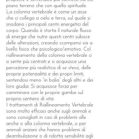
piano terreno che con quello spirituale.
La colonna vertebrale è come un asse
che ci collega a cielo e terra, sul quale si
snodano i principali centri energetici del
corpo. Quando è storta il naturale flusso
di energie che nutre questi centri subisce
delle alterazioni, creando scompensi sia a
livello fisico che psicologico/emotivo. Col
riallineamento della colonna vertebrale ci
si sente più centrati e si acquisisce una
percezione più realistica di se stessi, delle
proprie potenzialità e dei propri limiti,
sentendosi meno “in balia” degli altri e dei
loro giudizi. Si acquisisce forza per
camminare con le proprie gambe sul
proprio sentiero di vita.
I trattamenti di Riallineamento Vertebrale
sono molto efficaci anche sugli animali e
sono consigliati in casi di problemi alle
anche o alla colonna vertebrale, o per
animali anziani che hanno problemi di
deambulazione o di ridotta sensibilità agli