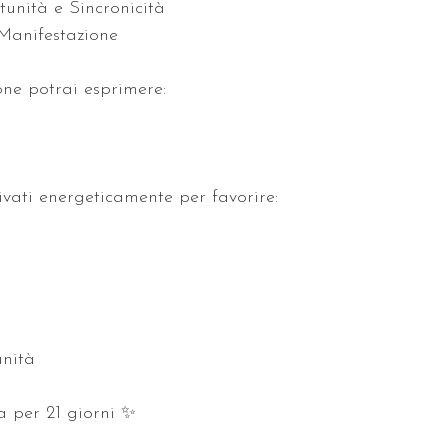
unità e Sincronicità
Manifestazione
one potrai esprimere:
ivati energeticamente per favorire:
nità
a per 21 giorni ✨