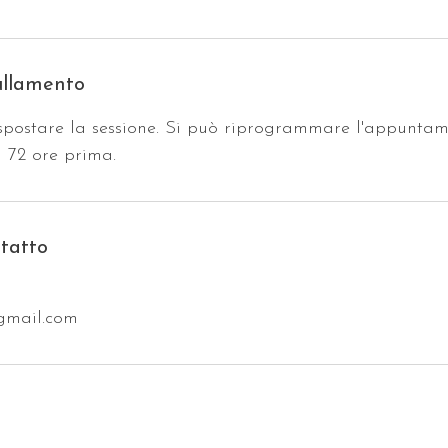
ullamento
spostare la sessione. Si può riprogrammare l'appuntam
a 72 ore prima.
ntatto
gmail.com