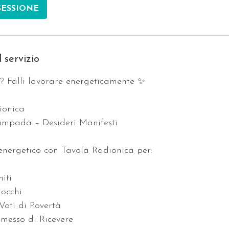
SESSIONE
 servizio
? Falli lavorare energeticamente ✨
dionica
Lampada – Desideri Manifesti
energetico con Tavola Radionica per:
iti
locchi
Voti di Povertà
rmesso di Ricevere