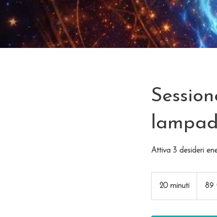
Session
lampada
Attiva 3 desideri en
89
euro
20 minuti
2
89
0
m