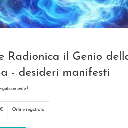
e Radionica il Genio dell
 - desideri manifesti
ergeticamente !
 €
Online registrato