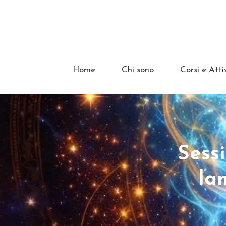
Home
Chi sono
Corsi e Atti
Sess
la