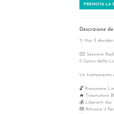
i
PRENOTA LA 
n
u
t
i
Descrizione del
✨ Hai 3 desideri
🧞‍♂️ Sessione Ra
Il Genio della 
Un trattamento 
🔓 Rimuovere Lim
🔥 Trasmutare B
💰 Liberarti dai 
👐 Attivare il Pe