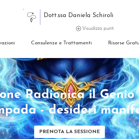
Dott.ssa Daniela Schiroli
Visualizza punti
vazioni
Consulenze e Trattamenti
Risorse Gratu
ione Radionica il Genio 
mpada - desideri manife
PRENOTA LA SESSIONE