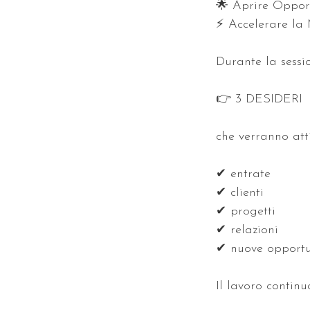
🌟 Aprire Opport
⚡ Accelerare la 
Durante la sessi
👉 3 DESIDERI
che verranno att
✔ entrate
✔ clienti
✔ progetti
✔ relazioni
✔ nuove opportu
Il lavoro continu