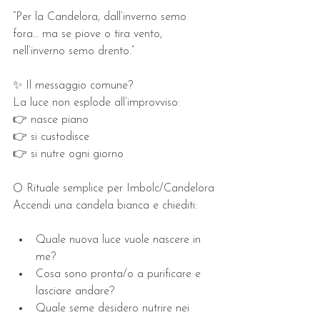
“Per la Candelora, dall’inverno semo 
fora… ma se piove o tira vento, 
nell’inverno semo drento.”
✨ Il messaggio comune?
La luce non esplode all’improvviso:
👉 nasce piano
👉 si custodisce
👉 si nutre ogni giorno
🌕 Rituale semplice per Imbolc/Candelora
Accendi una candela bianca e chiediti:
Quale nuova luce vuole nascere in 
me?
Cosa sono pronta/o a purificare e 
lasciare andare?
Quale seme desidero nutrire nei 