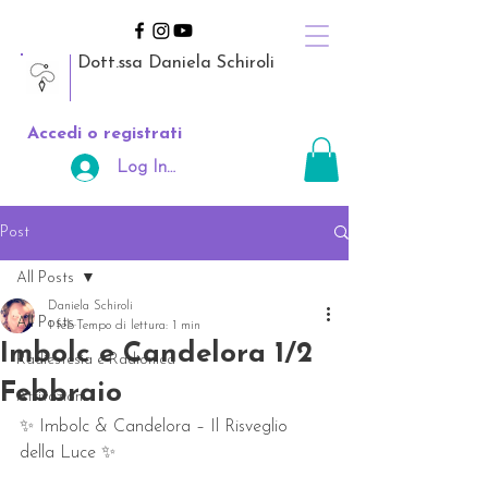
Dott.ssa Daniela Schiroli
Accedi o registrati
Log In Area Riservata
Post
All Posts
Daniela Schiroli
All Posts
1 feb
Tempo di lettura: 1 min
Imbolc e Candelora 1/2
Radiestesia e Radionica
Febbraio
Attivazioni
✨ Imbolc & Candelora – Il Risveglio 
della Luce ✨