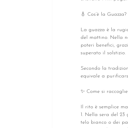
💧 Cos’è la Guazza?
La guazza è la rugiad
del mattino. Nella n
poteri benefici, gra
superato il solstizio.
Secondo la tradizio
equivale a purificar
✨ Come si raccoglie
Il rito è semplice ma
1. Nella sera del 23 
telo bianco o dei pan