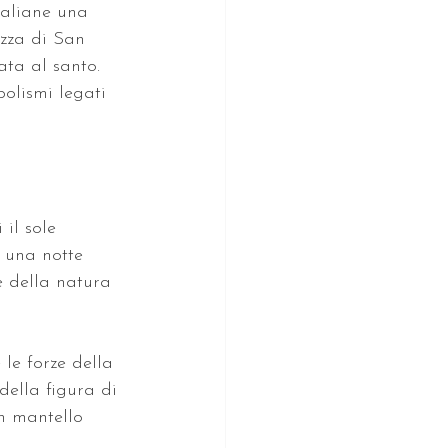
taliane una 
azza di San 
ata al santo. 
olismi legati 
il sole 
 una notte 
e della natura 
le forze della 
della figura di 
n mantello 