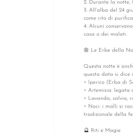
2. Durante la notte,
3. All’alba del 24 g
come rito di purific
4. Alcuni conservano
casa o dei malati.
🌼 Le Erbe della No
Questa notte è anche
questa data si dice 
• Iperico (Erba di S
• Artemisia: legata 
• Lavanda, salvia, r
• Noci: i malli si r
tradizionale della fes
🔮 Riti e Magie