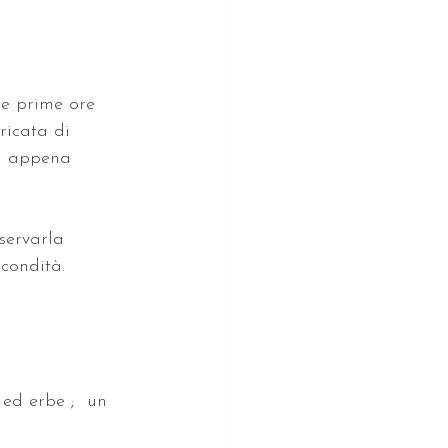
le prime ore 
ricata di 
ha appena 
servarla 
econdità.
 ed erbe ;  un 