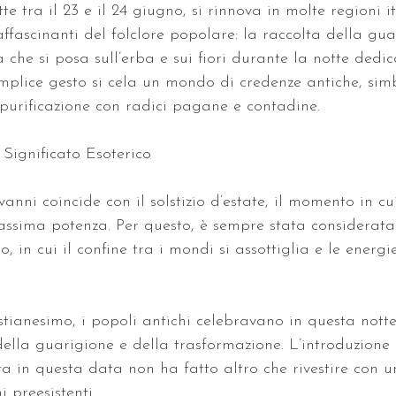
e tra il 23 e il 24 giugno, si rinnova in molte regioni i
 affascinanti del folclore popolare: la raccolta della gu
 che si posa sull’erba e sui fiori durante la notte dedic
plice gesto si cela un mondo di credenze antiche, simb
i purificazione con radici pagane e contadine.
 Significato Esoterico
nni coincide con il solstizio d’estate, il momento in cui 
ssima potenza. Per questo, è sempre stata considerata
 in cui il confine tra i mondi si assottiglia e le energi
tianesimo, i popoli antichi celebravano in questa notte 
, della guarigione e della trasformazione. L’introduzione 
a in questa data non ha fatto altro che rivestire con u
i preesistenti.