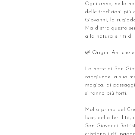
Ogni anno, nella nott
delle tradizioni più
Giovanni, la rugiada
Ma dietro questo sem
alla natura e riti d
🌿 Origini Antiche e
La notte di San Giova
raggiunge la sua ma
magica, di passaggio,
si fanno più forti.
Molto prima del Cris
luce, della fertilità
San Giovanni Battist
cristiano i riti pagan