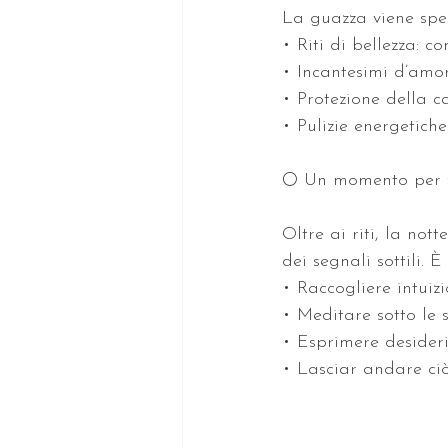
La guazza viene spes
• Riti di bellezza: c
• Incantesimi d’amor
• Protezione della ca
• Pulizie energetiche
🌕 Un momento per f
Oltre ai riti, la not
dei segnali sottili. 
• Raccogliere intuizi
• Meditare sotto le s
• Esprimere desideri
• Lasciar andare ciò