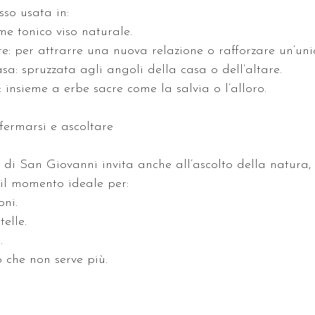
so usata in:
ome tonico viso naturale.
e: per attrarre una nuova relazione o rafforzare un’uni
sa: spruzzata agli angoli della casa o dell’altare.
: insieme a erbe sacre come la salvia o l’alloro.
ermarsi e ascoltare
te di San Giovanni invita anche all’ascolto della natura,
È il momento ideale per:
oni.
telle.
.
 che non serve più.