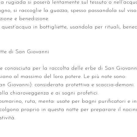
 la rugiada si poserà lentamente sul tessuto o nell’acqu
iugno, si raccoglie la guazza, spesso passandola sul viso
azione e benedizione.
 quest’acqua in bottigliette, usandola per rituali, bened
tte di San Giovanni
 conosciuta per la raccolta delle erbe di San Giovanni
siano al massimo del loro potere. Le più note sono:
an Giovanni): considerata protettiva e scaccia-demoni.
alla chiaroveggenza e ai sogni profetici.
osmarino, ruta, menta: usate per bagni purificatori e in
accolgono proprio in questa notte per preparare il nocino
tività.