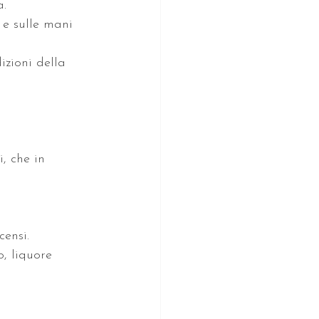
a.
 e sulle mani 
izioni della 
, che in 
censi.
, liquore 