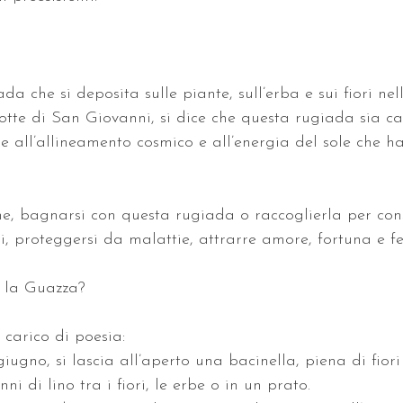
a che si deposita sulle piante, sull’erba e sui fiori nel
otte di San Giovanni, si dice che questa rugiada sia ca
zie all’allineamento cosmico e all’energia del sole che 
ne, bagnarsi con questa rugiada o raccoglierla per con
si, proteggersi da malattie, attrarre amore, fortuna e f
 la Guazza?
 carico di poesia:
giugno, si lascia all’aperto una bacinella, piena di fiori
ni di lino tra i fiori, le erbe o in un prato.