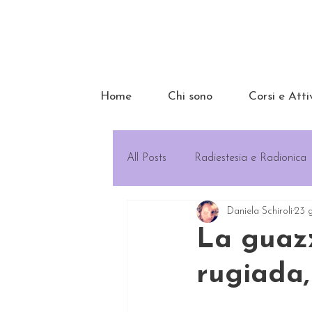
Home
Chi sono
Corsi e Atti
All Posts
Radiestesia e Radionica
Daniela Schiroli
23 
La guazz
rugiada,