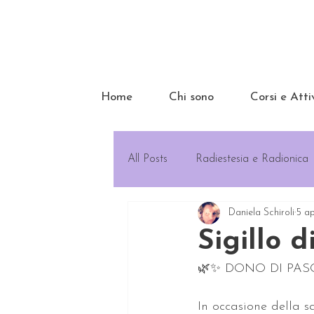
Home
Chi sono
Corsi e Atti
All Posts
Radiestesia e Radionica
Daniela Schiroli
5 a
Sigillo 
🌿✨ DONO DI PASQ
In occasione della s