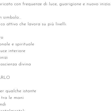
aricato con frequenze di luce, guarigione e nuovo inizio.
n simbolo…  
o attivo che lavora su più livelli:
to  
nale e spirituale  
uce interiore  
nizi  
oscienza divina  
ARLO
per qualche istante  
 tra le mani  
ndi  