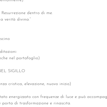
mentalmente):  
a Resurrezione dentro di me.  
 verità divina.”  
uscino  
 
itazioni  
nche nel portafoglio)  
NEL SIGILLO  
 
za cristica, elevazione, nuovo inizio)
stato energizzato con frequenze di luce e può accompag
 porta di trasformazione e rinascita.