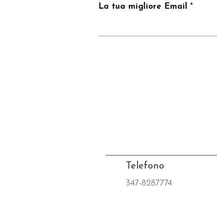
La tua migliore Email
Telefono
347-8287774