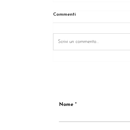
Commenti
Scrivi un commento...
Primo Agosto Festa della
Pachamama
Nome