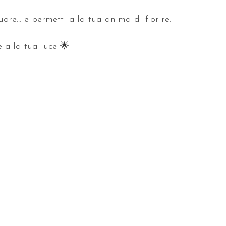
uore… e permetti alla tua anima di fiorire.
 alla tua luce 🌟