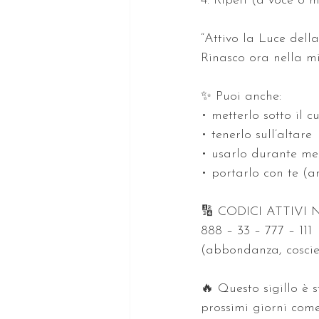
4. Ripeti (a voce o 
“Attivo la Luce dell
Rinasco ora nella mia
✨ Puoi anche:  
• metterlo sotto il c
• tenerlo sull’altare 
• usarlo durante med
• portarlo con te (a
🔢 CODICI ATTIVI 
888 – 33 – 777 – 111 
(abbondanza, coscien
🔥 Questo sigillo è 
prossimi giorni come