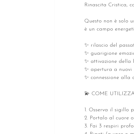
Rinascita Cristica, c
Questo non è solo u
è un campo energetic
✨ rilascio del passa
✨ guarigione emozio
✨ attivazione della l
✨ apertura a nuovi i
✨ connessione alla c
💫 COME UTILIZZ
1. Osserva il sigillo 
2. Portalo al cuore o
3. Fai 3 respiri profo