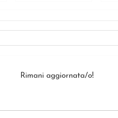
Circ
me !
🌿 Il 
protez
circu
geome
estre
Giovanna d’Arco: La
strutt
Fiamma dell’Anima che
Nessun Rogo Poté
ben de
Spegnere
Rimani aggiornata/o!