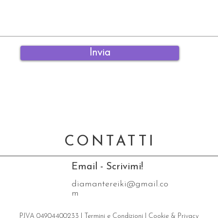
Invia
CONTATTI
Email - Scrivimi!
diamantereiki@gmail.co
m
P.IVA 04904400233 |
Termini e Condizioni
|
Cookie & Privacy